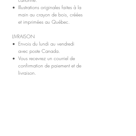
Illustrations originales faites à la
main au crayon de bois, créées
et imprimées au Québec.
LIVRAISON
Envois du lundi au vendredi
avec poste Canada.
Vous recevrez un courriel de
confirmation de paiement et de
livraison.
Restons en contact sur les réseaux
sociaux!
Facebook
Instagram
Merci pour votre visite!