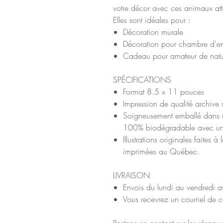
votre décor avec ces animaux at
Elles sont idéales pour :
Décoration murale
Décoration pour chambre d'e
Cadeau pour amateur de nat
SPÉCIFICATIONS
Format 8.5 x 11 pouces
Impression de qualité archive
Soigneusement emballé dans u
100% biodégradable avec un
Illustrations originales faites
imprimées au Québec.
LIVRAISON
Envois du lundi au vendredi
Vous recevrez un courriel de c
Restons en contact sur les résea