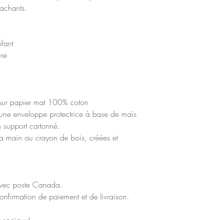
tachants.
nfant
ure
 sur papier mat 100% coton
ne enveloppe protectrice à base de maïs
 support cartonné.
 à la main au crayon de bois, créées et
 avec poste Canada.
onfirmation de paiement et de livraison.
ux sociaux!