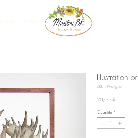
Services
À propos
Illustration o
SKU : PAorignal
Prix
20,00 $
Quantité
*