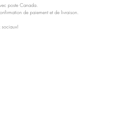
 avec poste Canada.
onfirmation de paiement et de livraison.
ux sociaux!
Courriel
Réseaux sociau
Téléphone
br.marilou@gmail.com
(450) 626-5872