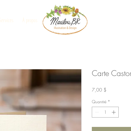
Services
À propos
Carte Casto
Prix
7,00 $
Quantité
*